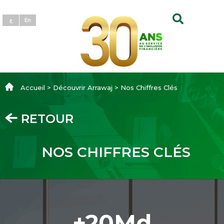
ع
En
Accueil > Découvrir Arrawaj > Nos Chiffres Clés
RETOUR
‎ ‎ NOS‎
‎‎ CHIFFRES‎ CLÉS‎
+20Md